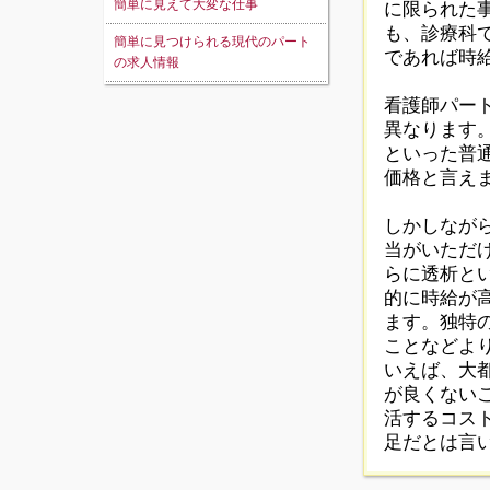
簡単に見えて大変な仕事
に限られた
も、診療科
簡単に見つけられる現代のパート
であれば時
の求人情報
看護師パー
異なります
といった普通
価格と言え
しかしなが
当がいただ
らに透析と
的に時給が
ます。独特
ことなどよ
いえば、大
が良くない
活するコス
足だとは言