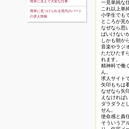
簡単に見えて大変な仕事
一見単純な
これ以上単
簡単に見つけられる現代のパート
小学生でも
の求人情報
ところが見
なぜなら思
ばいけない
しかも朝か
音楽やラジ
ただひたす
れます。
精神科で働
ん。
求人サイト
矢印もちは
なぜなら矢
えなければ
ダラダラと
せん。
使命感と責
そういうア